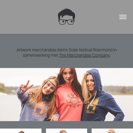
Artwork merchandise items Solar festival Roermond in
samenwerking met
The Marchandise Company
.